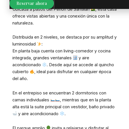
Reservar ahora
Ubicada a pasos del Peñón de Santillán
, esta casa
ofrece vistas abiertas y una conexión única con la
naturaleza.
Distribuida en 2 niveles, se destaca por su amplitud y
luminosidad
:
En planta baja cuenta con living-comedor y cocina
integrada, grandes ventanales
y aire
acondicionado
. Desde aquí se accede al quincho
cubierto
, ideal para disfrutar en cualquier época
del año.
En el entrepiso se encuentran 2 dormitorios con
camas individuales
, mientras que en la planta
alta está la suite principal con vestidor, baño privado
y aire acondicionado
.
El parque amplio
invita a relajarse y disfrutar al