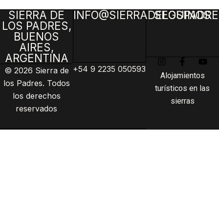
SIERRA DE
INFO@SIERRADELOSPADRE
SEGUINOS
LOS PADRES,
BUENOS
AIRES,
ARGENTINA
I
F
Y
+54 9 2235 050593
n
a
o
© 2026 Sierra de
Alojamientos
s
c
u
los Padres. Todos
t
e
t
turísticos en las
los derechos
a
b
u
sierras
g
o
b
reservados
r
o
e
a
k
m
-
f