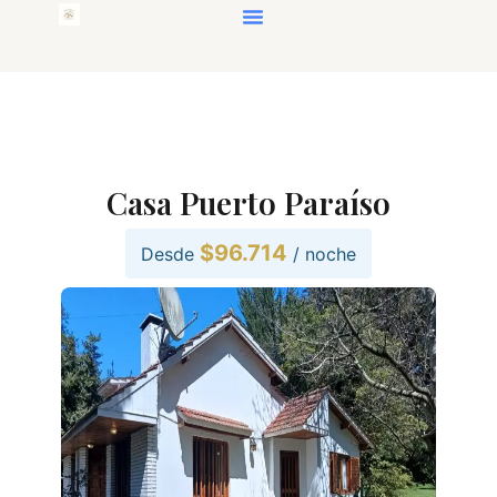
Ir
al
contenido
Casa Puerto Paraíso
$96.714
Desde
/ noche