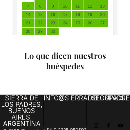
Lo que dicen nuestros
huéspedes
SIERRA DE
INFO@SIERRADELOSPADRE
SEGUINOS
LOS PADRES,
BUENOS
AIRES,
ARGENTINA
I
F
Y